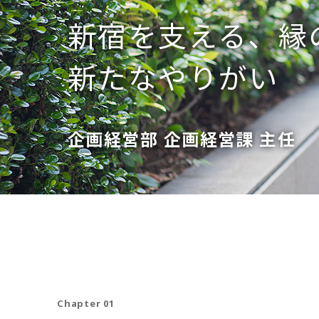
新宿を支える、縁
新たなやりがい
企画経営部 企画経営課 主任
Chapter 01